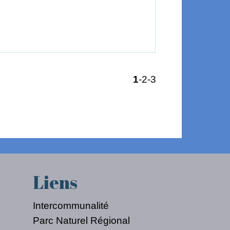
1
-2
-3
Liens
Intercommunalité
Parc Naturel Régional