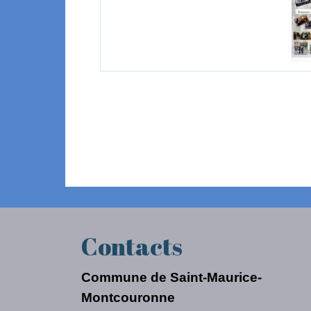
Contacts
Commune de Saint-Maurice-
Montcouronne