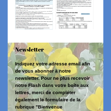
Newsletter
Indiquez votre adresse email afin
de vous abonner à notre
newsletter. Pour ne plus recevoir
notre Flash dans votre boîte aux
lettres, merci de compléter
également le formulaire de la
rubrique "Bienvenue