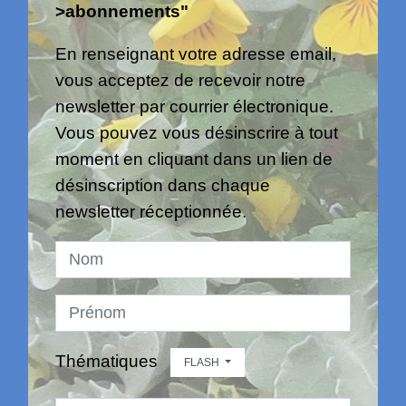
>abonnements"
En renseignant votre adresse email,
vous acceptez de recevoir notre
newsletter par courrier électronique.
Vous pouvez vous désinscrire à tout
moment en cliquant dans un lien de
désinscription dans chaque
newsletter réceptionnée.
Thématiques
FLASH