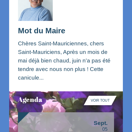
Mot du Maire
Chères Saint-Mauriciennes, chers
Saint-Mauriciens, Après un mois de
mai déjà bien chaud, juin n'a pas été
tendre avec nous non plus ! Cette
canicule...
Agenda
VOIR TOUT
today
Sept.
05