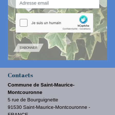
S'ABONNER
Contacts
Commune de Saint-Maurice-
Montcouronne
5 rue de Bourguignette
91530 Saint-Maurice-Montcouronne -
FRANCE