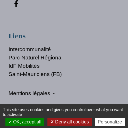
Liens
Intercommunalité
Parc Naturel Régional
IdF Mobilités
Saint-Mauriciens (FB)
Mentions légales
-
Politique de confidentialité
-
Accessibilité
-
This site uses cookies and gives you control over what you want
to activate
Plan du site
-
Gestion des cookies
OK, accept all
Deny all cookies
Personalize