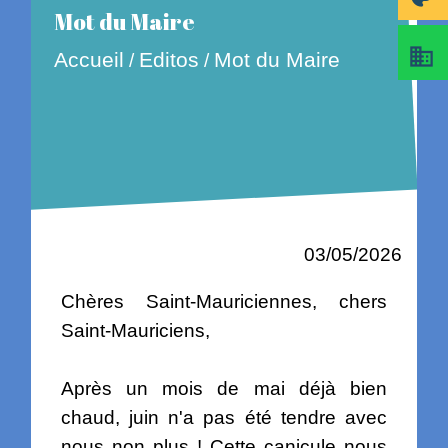
Mot du Maire
business
Accueil
Editos
Mot du Maire
/
/
03/05/2026
Chères Saint-Mauriciennes, chers
Saint-Mauriciens,
Après un mois de mai déjà bien
chaud, juin n'a pas été tendre avec
nous non plus ! Cette canicule nous