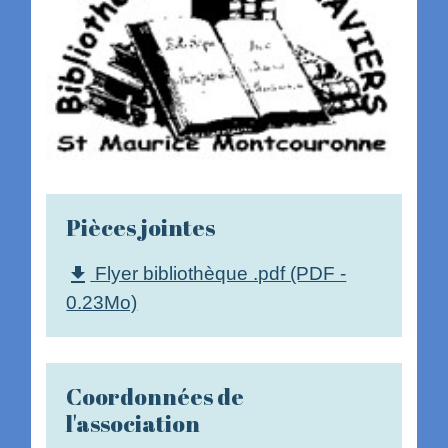
Pièces jointes
Flyer bibliothèque .pdf (PDF -
file_download
0.23Mo)
Coordonnées de
l'association