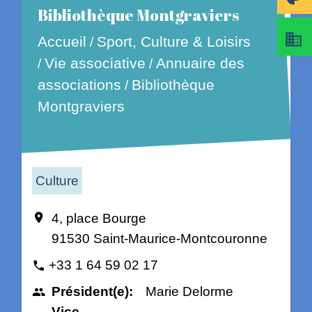
Bibliothèque Montgraviers
business
Accueil
Sport, Culture & Loisirs
/
Vie associative
Annuaire des
/
/
associations
Bibliothèque
/
Montgraviers
Culture
4, place Bourge
location_on
91530 Saint-Maurice-Montcouronne
+33 1 64 59 02 17
phone
Président(e):
Marie Delorme
people
Vice-
-