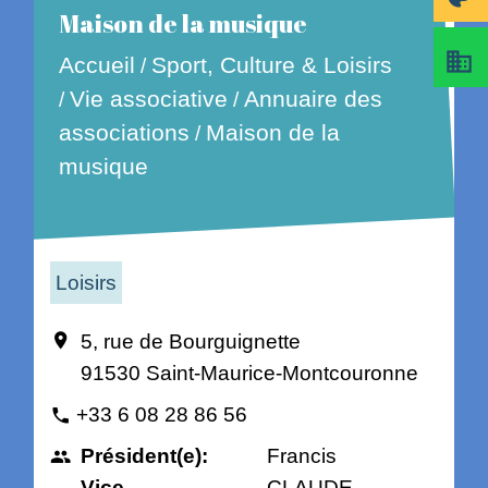
Maison de la musique
business
Accueil
Sport, Culture & Loisirs
/
Vie associative
Annuaire des
/
/
associations
Maison de la
/
musique
Loisirs
5, rue de Bourguignette
location_on
91530 Saint-Maurice-Montcouronne
+33 6 08 28 86 56
phone
Président(e):
Francis
people
Vice-
CLAUDE