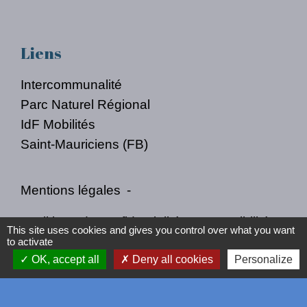
Liens
Intercommunalité
Parc Naturel Régional
IdF Mobilités
Saint-Mauriciens (FB)
Mentions légales
-
Politique de confidentialité
-
Accessibilité
-
This site uses cookies and gives you control over what you want
to activate
Plan du site
-
Gestion des cookies
OK, accept all
Deny all cookies
Personalize
Site créé en partenariat avec Réseau des Communes