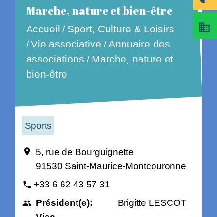
Marche, nature et bien-être
business
Accueil
Sport, Culture & Loisirs
/
Vie associative
Annuaire des
/
/
associations
Marche, nature et
/
bien-être
Sports
5, rue de Bourguignette
location_on
91530 Saint-Maurice-Montcouronne
+33 6 62 43 57 31
phone
Président(e):
Brigitte LESCOT
people
Vice-
-