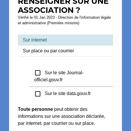
RENSEIGNER SUR UNE
ASSOCIATION ?
Vérifié le 01 Jan 2023 - Direction de l'information légale
et administrative (Première ministre)
Sur internet
Sur place ou par courrier
check_box_outline_blank
Sur le site Journal-
officiel.gouv.fr
check_box_outline_blank
Sur le site data.gouv.fr
Toute personne
peut obtenir des
informations sur une association déclarée,
par internet, par courrier ou sur place.