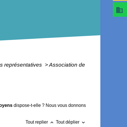
business
s représentatives
>
Association de
oyens
dispose-t-elle ? Nous vous donnons
keyboard_arrow_up
keyboard_arrow_down
Tout replier
Tout déplier