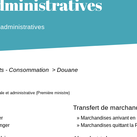
ministratives
dministratives
ôts - Consommation
>
Douane
gale et administrative (Première ministre)
Transfert de marchan
er
Marchandises arrivant en
anger
Marchandises quittant la 