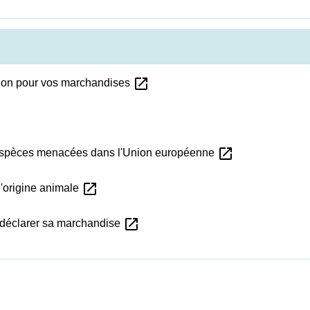
open_in_new
ation pour vos marchandises
open_in_new
d'espèces menacées dans l'Union européenne
open_in_new
'origine animale
open_in_new
n, déclarer sa marchandise