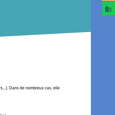
business
rs...). Dans de nombreux cas, elle