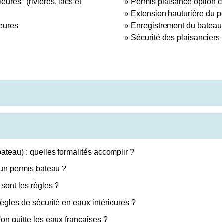
ures" (rivières, lacs et
Permis plaisance option c
Extension hauturière du p
ieures
Enregistrement du bateau 
Sécurité des plaisanciers
ateau) : quelles formalités accomplir ?
 un permis bateau ?
sont les règles ?
règles de sécurité en eaux intérieures ?
'on quitte les eaux françaises ?