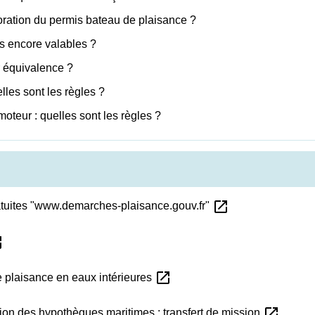
ioration du permis bateau de plaisance ?
s encore valables ?
r équivalence ?
lles sont les règles ?
teur : quelles sont les règles ?
open_in_new
ratuites "www.demarches-plaisance.gouv.fr"
new
open_in_new
 plaisance en eaux intérieures
open_in_new
ion des hypothèques maritimes : transfert de mission