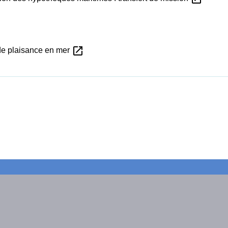
open_in_new
de plaisance en mer