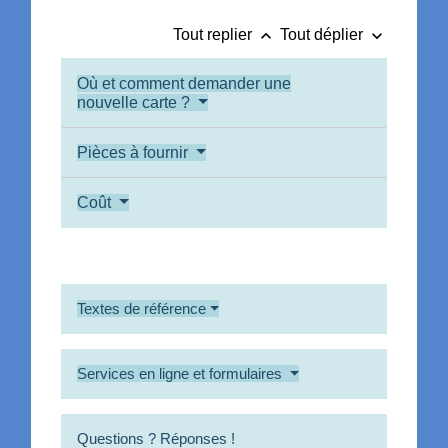
keyboard_arrow_up
keyboard_arrow_down
Tout replier
Tout déplier
Où et comment demander une
nouvelle carte ?
Pièces à fournir
Coût
Textes de référence
Services en ligne et formulaires
Questions ? Réponses !