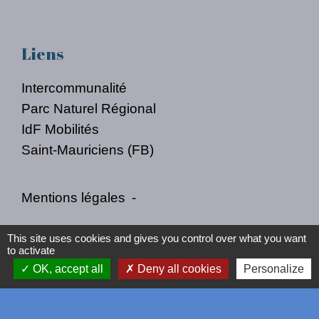
Liens
Intercommunalité
Parc Naturel Régional
IdF Mobilités
Saint-Mauriciens (FB)
Mentions légales
-
Politique de confidentialité
-
Accessibilité
-
This site uses cookies and gives you control over what you want
to activate
Plan du site
-
Gestion des cookies
OK, accept all
Deny all cookies
Personalize
Site créé en partenariat avec Réseau des Communes