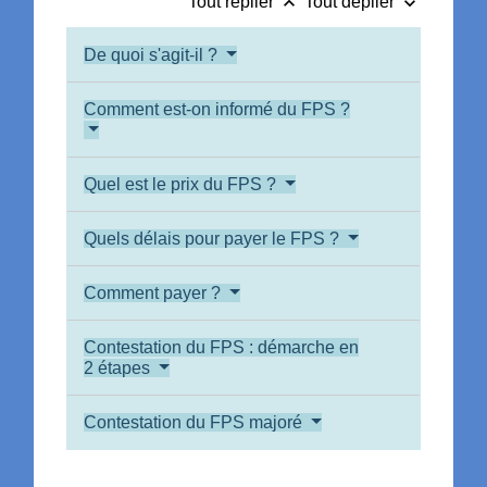
keyboard_arrow_up
keyboard_arrow_down
Tout replier
Tout déplier
De quoi s'agit-il ?
Comment est-on informé du FPS ?
Quel est le prix du FPS ?
Quels délais pour payer le FPS ?
Comment payer ?
Contestation du FPS : démarche en
2 étapes
Contestation du FPS majoré