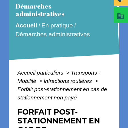
Démarches
administratives
business
En pratique
Accueil
/
/
Démarches administratives
Accueil particuliers
>
Transports -
Mobilité
>
Infractions routières
>
Forfait post-stationnement en cas de
stationnement non payé
FORFAIT POST-
STATIONNEMENT EN