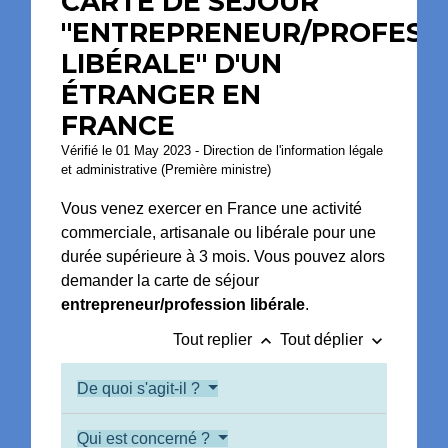
CARTE DE SÉJOUR
"ENTREPRENEUR/PROFESS
LIBÉRALE" D'UN
ÉTRANGER EN
FRANCE
Vérifié le 01 May 2023 - Direction de l'information légale
et administrative (Première ministre)
Vous venez exercer en France une activité
commerciale, artisanale ou libérale pour une
durée supérieure à 3 mois. Vous pouvez alors
demander la carte de séjour
entrepreneur/profession libérale
.
keyboard_arrow_up
keyboard_arrow_down
Tout replier
Tout déplier
De quoi s'agit-il ?
Qui est concerné ?