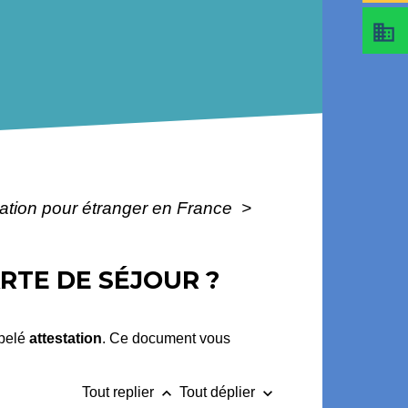
business
ulation pour étranger en France
>
RTE DE SÉJOUR ?
ppelé
attestation
. Ce document vous
keyboard_arrow_up
keyboard_arrow_down
Tout replier
Tout déplier