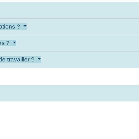
tations ?
ons ?
de travailler ?