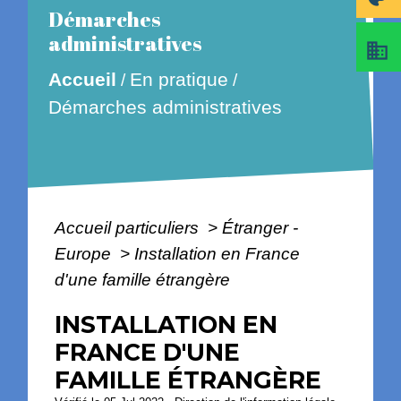
Démarches
administratives
business
En pratique
Accueil
/
/
Démarches administratives
Accueil particuliers
>
Étranger -
Europe
>
Installation en France
d'une famille étrangère
INSTALLATION EN
FRANCE D'UNE
FAMILLE ÉTRANGÈRE