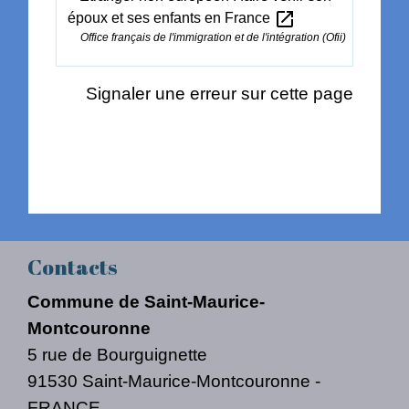
open_in_new
époux et ses enfants en France
Office français de l'immigration et de l'intégration (Ofii)
Signaler une erreur sur cette page
Contacts
Commune de Saint-Maurice-
Montcouronne
5 rue de Bourguignette
91530 Saint-Maurice-Montcouronne -
FRANCE