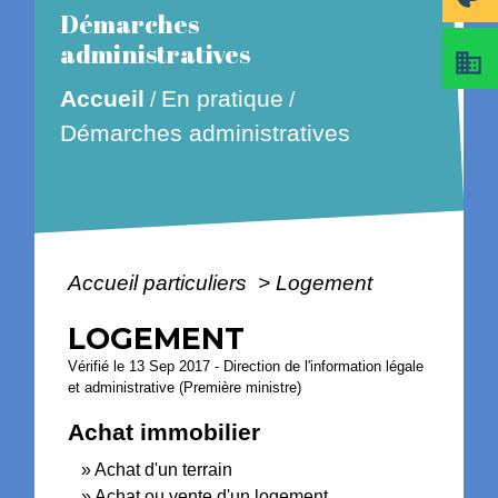
Démarches
administratives
business
En pratique
Accueil
/
/
Démarches administratives
Accueil particuliers
>
Logement
LOGEMENT
Vérifié le 13 Sep 2017 - Direction de l'information légale
et administrative (Première ministre)
Achat immobilier
Achat d'un terrain
Achat ou vente d'un logement