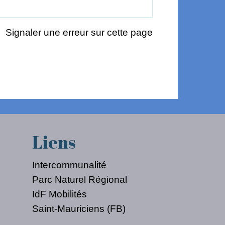
Signaler une erreur sur cette page
Liens
Intercommunalité
Parc Naturel Régional
IdF Mobilités
Saint-Mauriciens (FB)