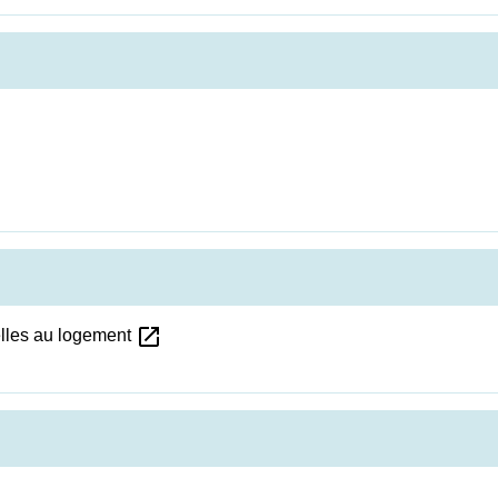
open_in_new
elles au logement