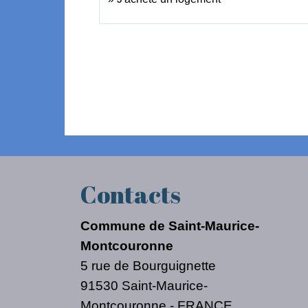
Contacts
Commune de Saint-Maurice-
Montcouronne
5 rue de Bourguignette
91530 Saint-Maurice-
Montcouronne - FRANCE