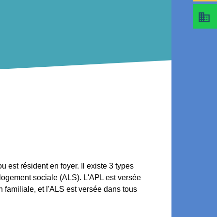
business
est résident en foyer. Il existe 3 types
e logement sociale (ALS). L'APL est versée
 familiale, et l'ALS est versée dans tous