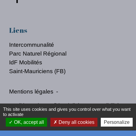
Liens
Intercommunalité
Parc Naturel Régional
IdF Mobilités
Saint-Mauriciens (FB)
Mentions légales
-
Politique de confidentialité
-
Accessibilité
-
This site uses cookies and gives you control over what you want
to activate
Plan du site
-
Gestion des cookies
OK, accept all
Deny all cookies
Personalize