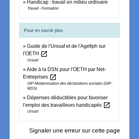
Handicap : travail en milieu ordinaire
Travail - Formation
Pour en savoir plus
Guide de l'Urssaf et de l'Agefiph sur
open_in_new
l'OETH
Urssaf
Aide à la DSN pour l'OETH par Net-
open_in_new
Entreprises
GIP-Modernisation des déclarations sociales (GIP-
MDS)
Dépenses déductibles pour favoriser
open_in_new
l'emploi des travailleurs handicapés
Urssaf
Signaler une erreur sur cette page