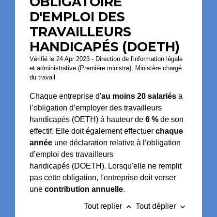
OBLIGATOIRE
D'EMPLOI DES
TRAVAILLEURS
HANDICAPÉS (DOETH)
Vérifié le 24 Apr 2023 - Direction de l'information légale
et administrative (Première ministre), Ministère chargé
du travail
Chaque entreprise d'
au moins 20 salariés
a
l’obligation d’employer des travailleurs
handicapés (OETH) à hauteur de
6 %
de son
effectif. Elle doit également effectuer
chaque
année
une déclaration relative à l’obligation
d’emploi des travailleurs
handicapés (DOETH). Lorsqu'elle ne remplit
pas cette obligation, l'entreprise doit verser
une
contribution annuelle
.
keyboard_arrow_up
keyboard_arrow_down
Tout replier
Tout déplier