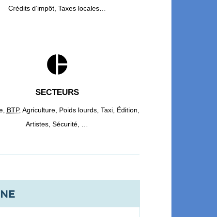
Crédits d’impôt,
Taxes locales…
pie_chart
SECTEURS
e,
BTP
,
Agriculture,
Poids lourds,
Taxi,
Édition,
Artistes,
Sécurité, …
GNE