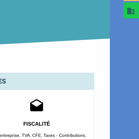
business
ES
drafts
FISCALITÉ
entreprise,
TVA,
CFE,
Taxes - Contributions,