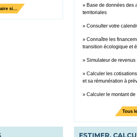
Base de données des aid
aire si…
territoriales
Consulter votre calendri
Connaître les financeme
transition écologique et 
Simulateur de revenus 
Calculer les cotisation
et sa rémunération à prév
Calculer le montant de l
Tous le
S
ESTIMER, CALCU