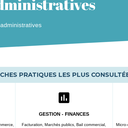
ministratives
dministratives
ICHES PRATIQUES LES PLUS CONSULTÉ
assessment
GESTION - FINANCES
mmerce,
Facturation,
Marchés publics,
Bail commercial,
Micro-