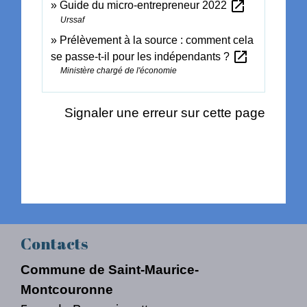
open_in_new
Guide du micro-entrepreneur 2022
Urssaf
Prélèvement à la source : comment cela
open_in_new
se passe-t-il pour les indépendants ?
Ministère chargé de l'économie
Signaler une erreur sur cette page
Contacts
Commune de Saint-Maurice-
Montcouronne