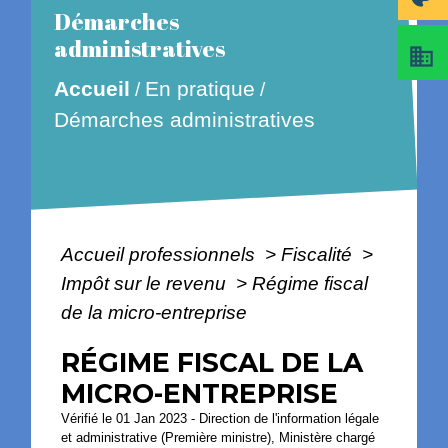
Démarches
administratives
business
En pratique
Accueil
/
/
Démarches administratives
Accueil professionnels
>
Fiscalité
>
Impôt sur le revenu
>
Régime fiscal
de la micro-entreprise
RÉGIME FISCAL DE LA
MICRO-ENTREPRISE
Vérifié le 01 Jan 2023 - Direction de l'information légale
et administrative (Première ministre), Ministère chargé