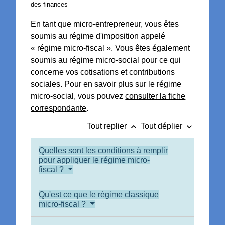
des finances
En tant que micro-entrepreneur, vous êtes
soumis au régime d'imposition appelé
« régime micro-fiscal ». Vous êtes également
soumis au régime micro-social pour ce qui
concerne vos cotisations et contributions
sociales. Pour en savoir plus sur le régime
micro-social, vous pouvez
consulter la fiche
correspondante
.
keyboard_arrow_up
keyboard_arrow_down
Tout replier
Tout déplier
Quelles sont les conditions à remplir
pour appliquer le régime micro-
fiscal ?
Qu'est ce que le régime classique
micro-fiscal ?