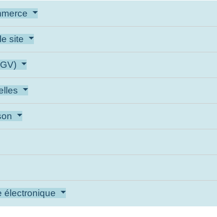
ommerce
le site
(CGV)
elles
ison
e électronique