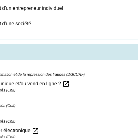
et d'un entrepreneur individuel
t d'une société
ommation et de la répression des fraudes (DGCCRF)
open_in_new
unique et/ou vend en ligne ?
tés (Cnil)
tés (Cnil)
w
tés (Cnil)
open_in_new
er électronique
tés (Cnil)