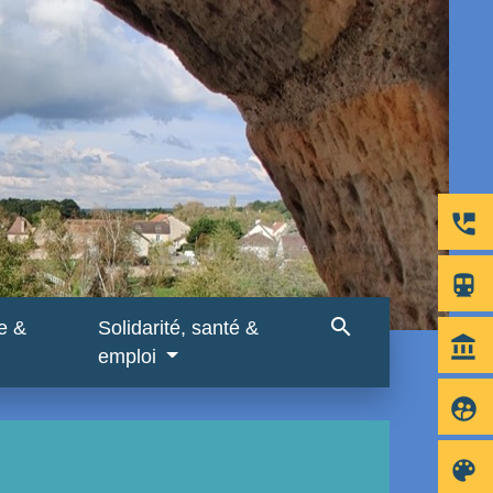
perm_phone_msg
directions_subway
search
re &
Solidarité, santé &
account_balance
emploi
supervised_user_circle
color_lens