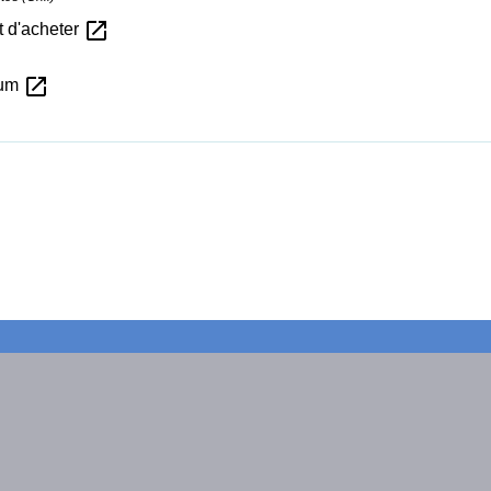
open_in_new
t d'acheter
open_in_new
Num