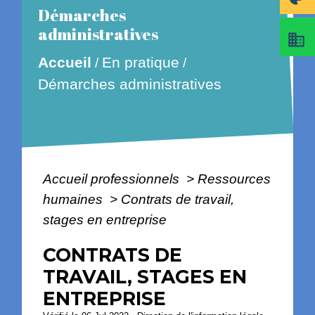
Démarches
administratives
business
En pratique
Accueil
/
/
Démarches administratives
Accueil professionnels
>
Ressources
humaines
>
Contrats de travail,
stages en entreprise
CONTRATS DE
TRAVAIL, STAGES EN
ENTREPRISE