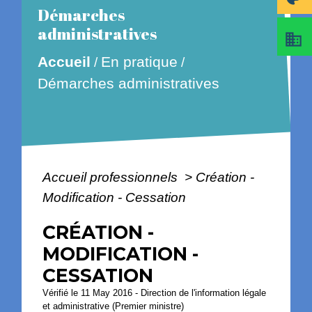
Démarches
administratives
business
En pratique
Accueil
/
/
Démarches administratives
Accueil professionnels
>
Création -
Modification - Cessation
CRÉATION -
MODIFICATION -
CESSATION
Vérifié le 11 May 2016 - Direction de l'information légale
et administrative (Premier ministre)