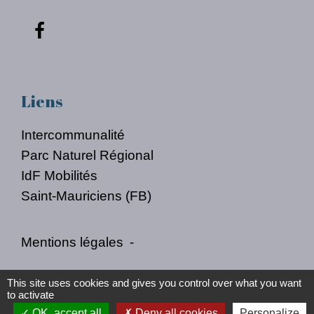
Liens
Intercommunalité
Parc Naturel Régional
IdF Mobilités
Saint-Mauriciens (FB)
Mentions légales
-
Politique de confidentialité
-
Accessibilité
-
This site uses cookies and gives you control over what you want
to activate
Plan du site
-
Gestion des cookies
OK, accept all
Deny all cookies
Personalize