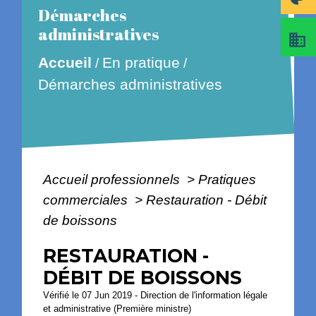
Démarches
administratives
business
En pratique
Accueil
/
/
Démarches administratives
Accueil professionnels
>
Pratiques
commerciales
>
Restauration - Débit
de boissons
RESTAURATION -
DÉBIT DE BOISSONS
Vérifié le 07 Jun 2019 - Direction de l'information légale
et administrative (Première ministre)